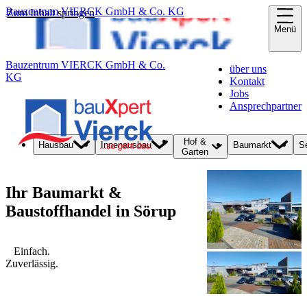
Bauzentrum VIERCK GmbH & Co. KG
Zum Inhalt springen
Menü
Bauzentrum VIERCK GmbH & Co.
über uns
KG
Kontakt
Jobs
Ansprechpartner
Hof &
Hausbau
Innenausbau
Baumarkt
S
Garten
Ihr Baumarkt &
Baustoffhandel in Sörup
Einfach.
Zuverlässig.