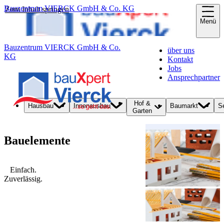
Bauzentrum VIERCK GmbH & Co. KG
Zum Inhalt springen
Menü
Bauzentrum VIERCK GmbH & Co.
über uns
KG
Kontakt
Jobs
Ansprechpartner
Hof &
Hausbau
Innenausbau
Baumarkt
S
Garten
Bauelemente
Einfach.
Zuverlässig.