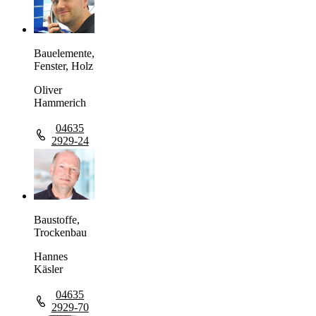
Bauelemente,
Fenster, Holz
Oliver
Hammerich
04635
2929-24
Baustoffe,
Trockenbau
Hannes
Käsler
04635
2929-70