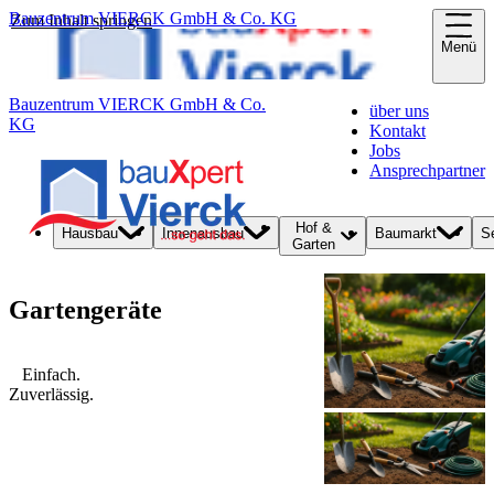
Bauzentrum VIERCK GmbH & Co. KG
Zum Inhalt springen
Menü
Bauzentrum VIERCK GmbH & Co.
über uns
KG
Kontakt
Jobs
Ansprechpartner
Hof &
Hausbau
Innenausbau
Baumarkt
S
Garten
Gartengeräte
Einfach.
Zuverlässig.